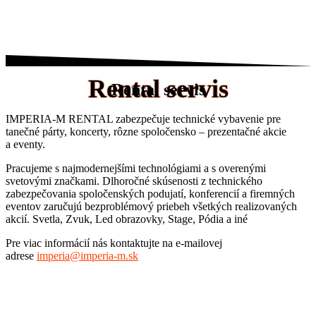
Rental servis
Rental servis
IMPERIA-M RENTAL zabezpečuje technické vybavenie pre
tanečné párty, koncerty, rôzne spoločensko – prezentačné akcie
a eventy.
Pracujeme s najmodernejšími technológiami a s overenými
svetovými značkami. Dlhoročné skúsenosti z technického
zabezpečovania spoločenských podujatí, konferencií a firemných
eventov zaručujú bezproblémový priebeh všetkých realizovaných
akcií. Svetla, Zvuk, Led obrazovky, Stage, Pódia a iné
Pre viac informácií nás kontaktujte na e-mailovej
adrese
imperia@imperia-m.sk