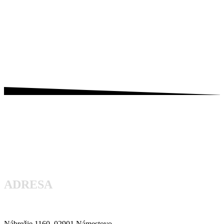
ADRESA
Nábrežie 1160, 02901 Námestovo