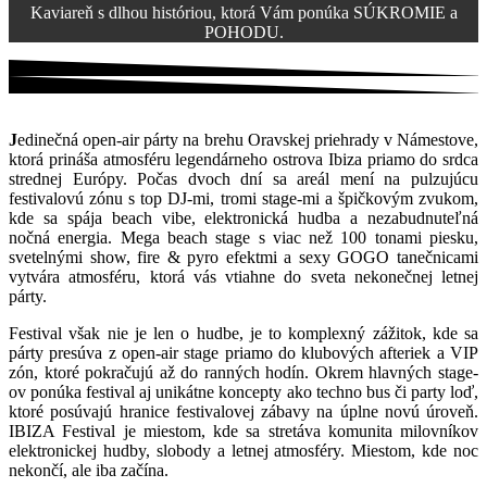
Kaviareň s dlhou históriou, ktorá Vám ponúka SÚKROMIE a
POHODU.
J
edinečná open-air párty na brehu Oravskej priehrady v Námestove,
ktorá prináša atmosféru legendárneho ostrova Ibiza priamo do srdca
strednej Európy. Počas dvoch dní sa areál mení na pulzujúcu
festivalovú zónu s top DJ-mi, tromi stage-mi a špičkovým zvukom,
kde sa spája beach vibe, elektronická hudba a nezabudnuteľná
nočná energia. Mega beach stage s viac než 100 tonami piesku,
svetelnými show, fire & pyro efektmi a sexy GOGO tanečnicami
vytvára atmosféru, ktorá vás vtiahne do sveta nekonečnej letnej
párty.
Festival však nie je len o hudbe, je to komplexný zážitok, kde sa
párty presúva z open-air stage priamo do klubových afteriek a VIP
zón, ktoré pokračujú až do ranných hodín. Okrem hlavných stage-
ov ponúka festival aj unikátne koncepty ako techno bus či party loď,
ktoré posúvajú hranice festivalovej zábavy na úplne novú úroveň.
IBIZA Festival je miestom, kde sa stretáva komunita milovníkov
elektronickej hudby, slobody a letnej atmosféry. Miestom, kde noc
nekončí, ale iba začína.