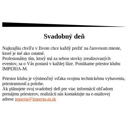
Svadobný deň
Najkrajšiu chvíľu v živote chce každý prežiť na čarovnom mieste,
ktoré je iné ako ostatné.
Profesionálny tím, ktorý má za sebou stovky zrealizovaných
eventov, sa o Vás postará v každej fáze. Ponúkame priestor klubu
IMPERIA-M.
Priestor klubu je výnimočný vďaka svojmu technickému vybaveniu,
priestranností a polohe.
Ak plánujete svoj svadobný deň pre viac informácií ohľadom
prenájmu priestorov, realizácii nás kontaktujte na e-mailovej
adrese
imperia@imperia-m.sk