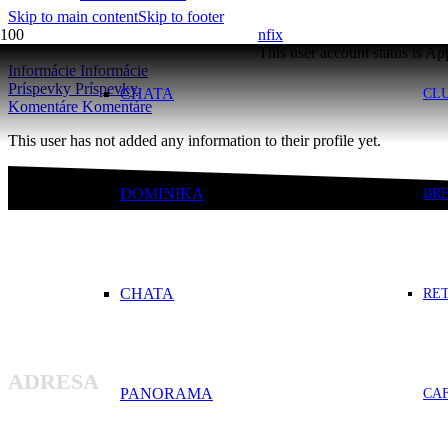
Skip to main content
Skip to footer
nfix
This user account status is A
Informácie
Informácie
Príspevky
Príspevky
CHATA
CL
Komentáre
Komentáre
This user has not added any information to their profile yet.
DOMINIKA
BR
CHATA
RE
ADRESA
PANORAMA
CA