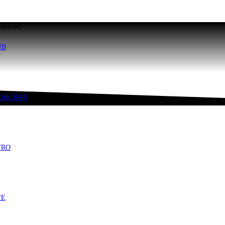
pproved
UB
EAK BAR
TRO
FE