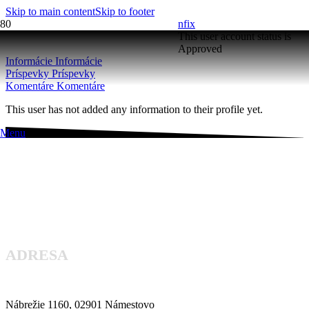
Skip to main content
Skip to footer
nfix
This user account status is
Approved
Informácie
Informácie
Príspevky
Príspevky
Komentáre
Komentáre
This user has not added any information to their profile yet.
Menu
ADRESA
Nábrežie 1160, 02901 Námestovo