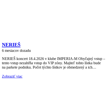
NERIEŠ
6 mesiacov dozadu
NERIEŠ koncert 18.4.2026 v klube IMPERIA-M Obyčajný vstup –
tento vstup nezahŕňa vstup do VIP zóny. Majiteľ tohto lístka bude
na parkete podniku. Počet týchto lístkov je obmedzený a ich…
Zobraziť viac