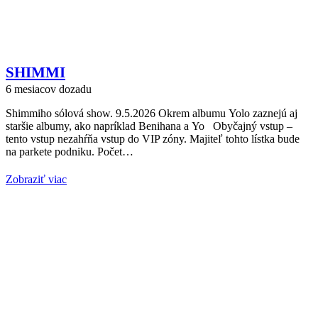
SHIMMI
6 mesiacov dozadu
Shimmiho sólová show. 9.5.2026 Okrem albumu Yolo zaznejú aj
staršie albumy, ako napríklad Benihana a Yo Obyčajný vstup –
tento vstup nezahŕňa vstup do VIP zóny. Majiteľ tohto lístka bude
na parkete podniku. Počet…
Zobraziť viac