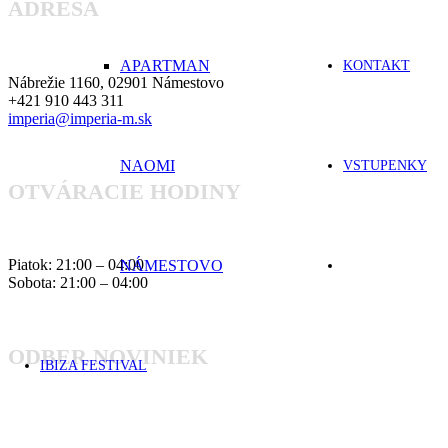
ADRESA
APARTMAN
KONTAKT
Nábrežie 1160, 02901 Námestovo
+421 910 443 311
imperia@imperia-m.sk
NAOMI
VSTUPENKY
OTVÁRACIE HODINY
Piatok: 21:00 – 04:00
NÁMESTOVO
Sobota: 21:00 – 04:00
ODBER NOVINIEK
IBIZA FESTIVAL