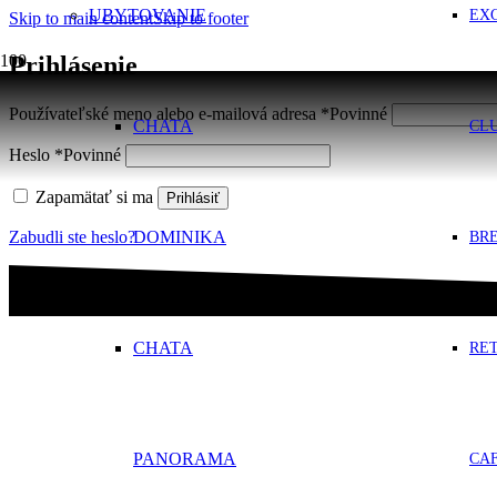
UBYTOVANIE
EX
Skip to main content
Skip to footer
Prihlásenie
Používateľské meno alebo e-mailová adresa
*
Povinné
CHATA
CL
Heslo
*
Povinné
Zapamätať si ma
Prihlásiť
Zabudli ste heslo?
DOMINIKA
BR
CHATA
RE
PANORAMA
CA