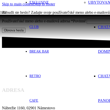
UBYTOVAN
EXCLUSIVE
Skip to main content
Skip to footer
Zabudli ste heslo? Zadajte svoje používateľské meno alebo e-mailov
Používateľské meno alebo e-mailová adresa
*
Povinné
CHAT
CLUB
Obnova hesla
DOMI
BREAK BAR
CHAT
RETRO
ADRESA
PANO
CAFE
Nábrežie 1160, 02901 Námestovo