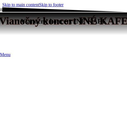
Skip to main content
Skip to footer
Vianočný koncert INÉ KAF
Vianočný koncert INÉ KAFE
Menu